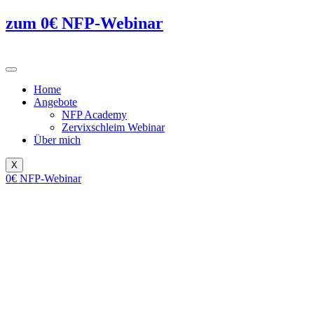
zum 0€ NFP-Webinar
Home
Angebote
NFP Academy
Zervixschleim Webinar
Über mich
X
0€ NFP-Webinar